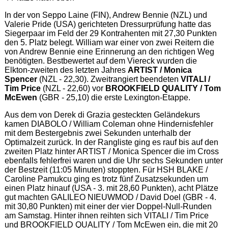
In der von Seppo Laine (FIN), Andrew Bennie (NZL) und
Valerie Pride (USA) gerichteten Dressurprüfung hatte das
Siegerpaar im Feld der 29 Kontrahenten mit 27,30 Punkten
den 5. Platz belegt. William war einer von zwei Reitern die
von Andrew Bennie eine Erinnerung an den richtigen Weg
benötigten. Bestbewertet auf dem Viereck wurden die
Elkton-zweiten des letzten Jahres
ARTIST / Monica
Spencer
(NZL - 22,30). Zweitrangiert beendeten
VITALI /
Tim Price
(NZL - 22,60) vor
BROOKFIELD QUALITY / Tom
McEwen
(GBR - 25,10) die erste Lexington-Etappe.
Aus dem von Derek di Grazia gesteckten Geländekurs
kamen DIABOLO / William Coleman ohne Hindernisfehler
mit dem Bestergebnis zwei Sekunden unterhalb der
Optimalzeit zurück. In der Rangliste ging es rauf bis auf den
zweiten Platz hinter ARTIST / Monica Spencer die im Cross
ebenfalls fehlerfrei waren und die Uhr sechs Sekunden unter
der Bestzeit (11:05 Minuten) stoppten. Für HSH BLAKE /
Caroline Pamukcu ging es trotz fünf Zusatzsekunden um
einen Platz hinauf (USA - 3. mit 28,60 Punkten), acht Plätze
gut machten GALILEO NIEUWMOD / David Doel (GBR - 4.
mit 30,80 Punkten) mit einer der vier Doppel-Null-Runden
am Samstag. Hinter ihnen reihten sich VITALI / Tim Price
und BROOKFIELD QUALITY / Tom McEwen ein, die mit 20