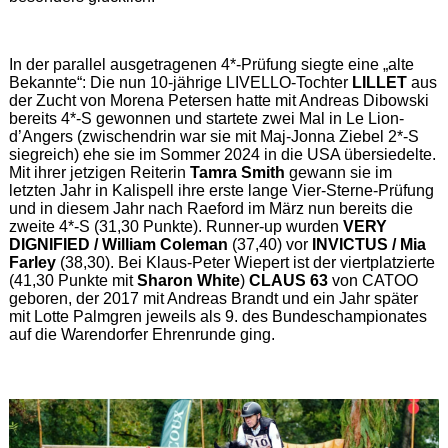
In der parallel ausgetragenen 4*-Prüfung siegte eine „alte
Bekannte“: Die nun 10-jährige LIVELLO-Tochter
LILLET
aus
der Zucht von Morena Petersen hatte mit Andreas Dibowski
bereits 4*-S gewonnen und startete zwei Mal in Le Lion-
d’Angers (zwischendrin war sie mit Maj-Jonna Ziebel 2*-S
siegreich) ehe sie im Sommer 2024 in die USA übersiedelte.
Mit ihrer jetzigen Reiterin
Tamra Smith
gewann sie im
letzten Jahr in Kalispell ihre erste lange Vier-Sterne-Prüfung
und in diesem Jahr nach Raeford im März nun bereits die
zweite 4*-S (31,30 Punkte). Runner-up wurden
VERY
DIGNIFIED / William Coleman
(37,40) vor
INVICTUS / Mia
Farley
(38,30). Bei Klaus-Peter Wiepert ist der viertplatzierte
(41,30 Punkte mit
Sharon White
)
CLAUS 63
von CATOO
geboren, der 2017 mit Andreas Brandt und ein Jahr später
mit Lotte Palmgren jeweils als 9. des Bundeschampionates
auf die Warendorfer Ehrenrunde ging.