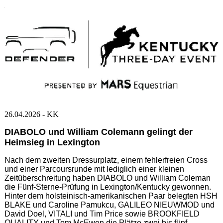
.
26.04.2026 - KK
DIABOLO und William Colemann gelingt der
Heimsieg in Lexington
Nach dem zweiten Dressurplatz, einem fehlerfreien Cross
und einer Parcoursrunde mit lediglich einer kleinen
Zeitüberschreitung haben DIABOLO und William Coleman
die Fünf-Sterne-Prüfung in Lexington/Kentucky gewonnen.
Hinter dem holsteinisch-amerikanischen Paar belegten HSH
BLAKE und Caroline Pamukcu, GALILEO NIEUWMOD und
David Doel, VITALI und Tim Price sowie BROOKFIELD
QUALITY und Tom McEwen die Plätze zwei bis fünf.