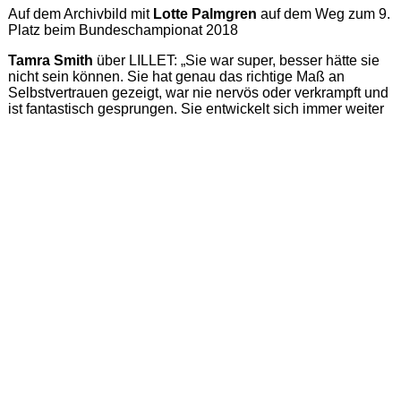
Auf dem Archivbild mit
Lotte Palmgren
auf dem Weg zum 9.
Platz beim Bundeschampionat 2018
Tamra Smith
über LILLET: „Sie war super, besser hätte sie
nicht sein können. Sie hat genau das richtige Maß an
Selbstvertrauen gezeigt, war nie nervös oder verkrampft und
ist fantastisch gesprungen. Sie entwickelt sich immer weiter
und war so gut zu reiten und hat alles gegeben. Ich glaube,
sie hat nicht einmal eine Stange berührt.“
Alle Ergebnisse aus beiden Prüfungen gibt es mit einem
Klick auf der Lexington-Homepage:
https://www.kentuckythreedayevent.com/results
Sie haben das Ende der Berichterstattung erreicht - vielen
Dank für ihr Interesse.