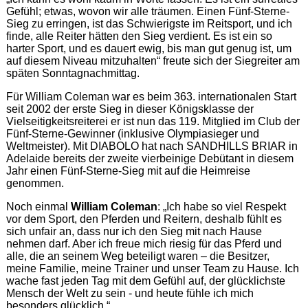
Gefühl; etwas, wovon wir alle träumen. Einen Fünf-Sterne-
Sieg zu erringen, ist das Schwierigste im Reitsport, und ich
finde, alle Reiter hätten den Sieg verdient. Es ist ein so
harter Sport, und es dauert ewig, bis man gut genug ist, um
auf diesem Niveau mitzuhalten“ freute sich der Siegreiter am
späten Sonntagnachmittag.
Für William Coleman war es beim 363. internationalen Start
seit 2002 der erste Sieg in dieser Königsklasse der
Vielseitigkeitsreiterei er ist nun das 119. Mitglied im Club der
Fünf-Sterne-Gewinner (inklusive Olympiasieger und
Weltmeister). Mit DIABOLO hat nach SANDHILLS BRIAR in
Adelaide bereits der zweite vierbeinige Debütant in diesem
Jahr einen Fünf-Sterne-Sieg mit auf die Heimreise
genommen.
Noch einmal
William Coleman
: „Ich habe so viel Respekt
vor dem Sport, den Pferden und Reitern, deshalb fühlt es
sich unfair an, dass nur ich den Sieg mit nach Hause
nehmen darf. Aber ich freue mich riesig für das Pferd und
alle, die an seinem Weg beteiligt waren – die Besitzer,
meine Familie, meine Trainer und unser Team zu Hause. Ich
wache fast jeden Tag mit dem Gefühl auf, der glücklichste
Mensch der Welt zu sein - und heute fühle ich mich
besonders glücklich.“