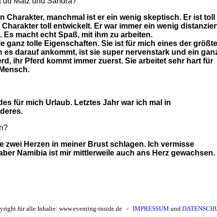
 du Matz und Sandra?
n Charakter, manchmal ist er ein wenig skeptisch. Er ist toll
harakter toll entwickelt. Er war immer ein wenig distanzier
. Es macht echt Spaß, mit ihm zu arbeiten.
e ganz tolle Eigenschaften. Sie ist für mich eines der größt
nn es darauf ankommt, ist sie super nervenstark und ein gan
ferd, ihr Pferd kommt immer zuerst. Sie arbeitet sehr hart für
r Mensch.
ides für mich Urlaub. Letztes Jahr war ich mal in
deres.
en?
eile zwei Herzen in meiner Brust schlagen. Ich vermisse
ber Namibia ist mir mittlerweile auch ans Herz gewachsen.
yright für alle Inhalte: www.eventing-inside.de -
IMPRESSUM
und
DATENSCH