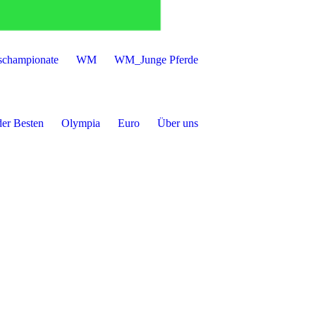
schampionate
WM
WM_Junge Pferde
der Besten
Olympia
Euro
Über uns