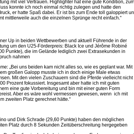
tung mit viel Vertrauen. Highlighter hat eine gute Kondition, zu
uss konnte ich noch einmal richtig zulegen und hatte den
ruck, er hatte Spaß dabei. Er ist bis zum Ende toll galoppiert u
t mittlerweile auch die einzelnen Sprünge recht einfach.“
ner Up in beiden Wettbewerben und aktuell Führende in der
tung um den U25-Förderpreis: Black Ice und Jérôme Robiné
00 Punkte), die im Gelände lediglich zwei Extrasekunden in
pruch nahmen
me: „Bei uns beiden kam nicht alles so, wie es geplant war. Mit
nem großen Galopp musste ich in doch einige Male etwas
sen. Mit den vielen Zuschauern sind die Pferde vielleicht nicht
00 Prozent fokussiert. Insgesamt aber hatte ich mit guten
nern eine gute Vorbereitung und bin mit einer guten Form
ereist. Aber es wäre wohl vermessen gewesen, wenn ich mit
m zweiten Platz gerechnet hätte.“
ino und Dirk Schrade (29,60 Punkte) haben den möglichen
iten Platz durch 8 Sekunden Zeitüberschreitung hergegeben