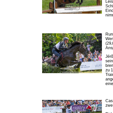
Leis
Schl
Eind
nimm
Run
Wer
(29,
Ans
Jérô
sei
brem
zu 1
Trai
ang
eine
Cas
zwe