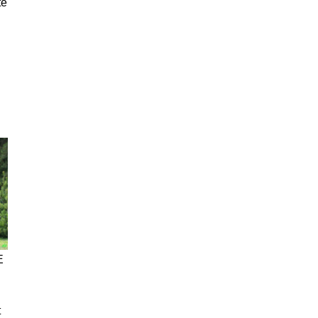
te
E
t