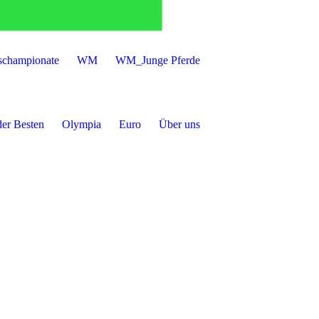
schampionate
WM
WM_Junge Pferde
der Besten
Olympia
Euro
Über uns