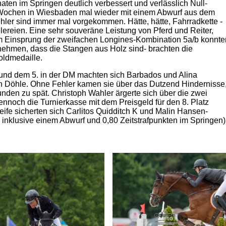
naten im Springen deutlich verbessert und verlässlich Null-
i Wochen in Wiesbaden mal wieder mit einem Abwurf aus dem
ler sind immer mal vorgekommen. Hätte, hätte, Fahrradkette -
ereien. Eine sehr souveräne Leistung von Pferd und Reiter,
m Einsprung der zweifachen Longines-Kombination 5a/b konnte
nehmen, dass die Stangen aus Holz sind- brachten die
oldmedaille.
 und dem 5. in der DM machten sich Barbados und Alina
 Döhle. Ohne Fehler kamen sie über das Dutzend Hindernisse
unden zu spät. Christoph Wahler ärgerte sich über die zwei
ennoch die Turnierkasse mit dem Preisgeld für den 8. Platz
leife sicherten sich Carlitos Quidditch K und Malin Hansen-
 inklusive einem Abwurf und 0,80 Zeitstrafpunkten im Springen)