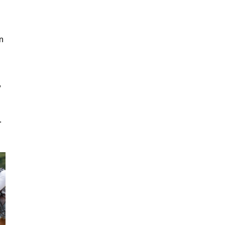
n
,
.