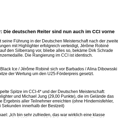
: Die deutschen Reiter sind nun auch im CCI vorne
t seine Führung in der Deutschen Meisterschaft nach der zweit
fungen mit Highlighter erfolgreich verteidigt, Jèrôme Robiné
t auf den Silberrang vor, bliebe alles so, bekäme Dirk Schrade
nzemedaille. Die Rangierung im CCI ist identisch.
ack Ice / Jérôme Robiné sich vor Barbados / Alina Dibowsski
itze der Wertung um den U25-Förderpreis gesetzt.
elte Spitze im CCI-4* und der Deutschen Meisterschaft:
lighter und Michael Jung (29,00 Punkte), die im Gelände das
e Ergebnis aller Teilnehmer erreichten (ohne Hindernisfehler,
 Sekunden innerhalb der Bestzeit)
ael: „Ich bin sehr zufrieden, das war wirklich eine klasse