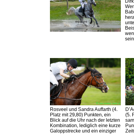
Dirk
Werb
Babo
hera
unte
Beis
weni
sei
D’A
Rosveel und Sandra Auffarth (4.
(5. 
Platz mit 29,80) Punkten, ein
sam
Blick auf die Uhr nach der letzten
Punk
Kombination, lediglich eine kurze
Zei
Galoppstrecke und ein einziger