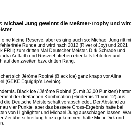
: Michael Jung gewinnt die Meßmer-Trophy und wir
ister
ch eine kleine Reserve, aber es ging auch so: Michael Jung ritt mi
 fehlerfreie Runde und wird nach 2012 (River of Joy) und 2021
k FRH) zum dritten Mal Deutscher Meister. Dirk Schrade und
dra Auffarth und Rosveel blieben ebenfalls fehlerfrei und
h auf den zweiten bzw. dritten Rang.
chert sich Jérôme Robiné (Black Ice) ganz knapp vor Alina
l (GEKE Equigrip’s Levinio).
dernis. Black Ice / Jérôme Robiné (5. mit 33,00 Punkten) hatte
ement der dreifachen Kombination (Hindernis 11 von 12) aus
die Deutsche Meisterschaft verabschiedet. Der Abstand zu
enau vier Punkte, aber das bessere Cross-Ergebnis hätte bei
ten von Highlighter und Michael Jung ausschlagen lassen. Wä
er Zeitüberschreitung hinzu gekommen, hätte Michi Dirk und
n.