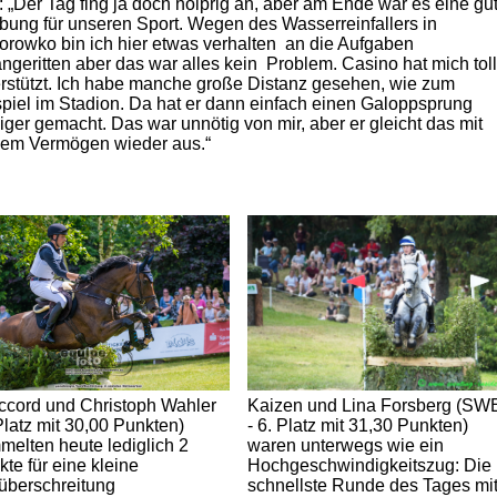
: „Der Tag fing ja doch holprig an, aber am Ende war es eine gu
ung für unseren Sport. Wegen des Wasserreinfallers in
rowko bin ich hier etwas verhalten an die Aufgaben
ngeritten aber das war alles kein Problem. Casino hat mich toll
rstützt. Ich habe manche große Distanz gesehen, wie zum
piel im Stadion. Da hat er dann einfach einen Galoppsprung
ger gemacht. Das war unnötig von mir, aber er gleicht das mit
nem Vermögen wieder aus.“
ccord und Christoph Wahler
Kaizen und Lina Forsberg (SW
Platz mit 30,00 Punkten)
- 6. Platz mit 31,30 Punkten)
melten heute lediglich 2
waren unterwegs wie ein
te für eine kleine
Hochgeschwindigkeitszug: Die
tüberschreitung
schnellste Runde des Tages mi