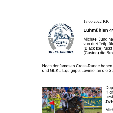
18.06.2022-KK
Luhmühlen 4*
Michael Jung ha
von drei Teilprü
(Black Ice) rück
(Casino) die Bro
Nach der famosen Cross-Runde haben Bl
und GEKE Equigrip’s Levinio an die Sp
Dopp
High
best
zwei
Mich