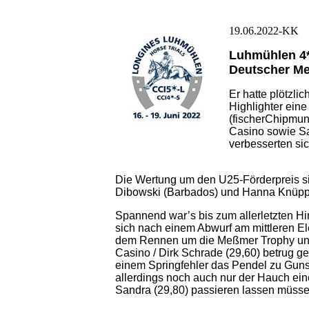
19.06.2022-KK
Luhmühlen 4*
Deutscher Me
Er hatte plötzli
Highlighter eine
(fischerChipmun
Casino sowie San
verbesserten sic
Die Wertung um den U25-Förderpreis si
Dibowski (Barbados) und Hanna Knüppe
Spannend war’s bis zum allerletzten Hin
sich nach einem Abwurf am mittleren El
dem Rennen um die Meßmer Trophy und 
Casino / Dirk Schrade (29,60) betrug g
einem Springfehler das Pendel zu Guns
allerdings noch auch nur der Hauch ein
Sandra (29,80) passieren lassen müsse