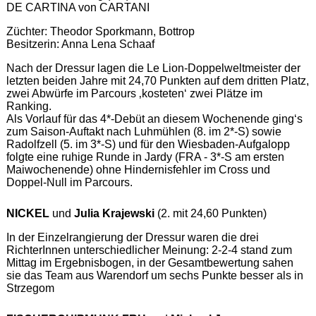
DE CARTINA von CARTANI
Züchter: Theodor Sporkmann, Bottrop
Besitzerin: Anna Lena Schaaf
Nach der Dressur lagen die Le Lion-Doppelweltmeister der
letzten beiden Jahre mit 24,70 Punkten auf dem dritten Platz,
zwei Abwürfe im Parcours ‚kosteten‘ zwei Plätze im
Ranking.
Als Vorlauf für das 4*-Debüt an diesem Wochenende ging‘s
zum Saison-Auftakt nach Luhmühlen (8. im 2*-S) sowie
Radolfzell (5. im 3*-S) und für den Wiesbaden-Aufgalopp
folgte eine ruhige Runde in Jardy (FRA - 3*-S am ersten
Maiwochenende) ohne Hindernisfehler im Cross und
Doppel-Null im Parcours.
NICKEL
und
Julia Krajewski
(2. mit 24,60 Punkten)
In der Einzelrangierung der Dressur waren die drei
RichterInnen unterschiedlicher Meinung: 2-2-4 stand zum
Mittag im Ergebnisbogen, in der Gesamtbewertung sahen
sie das Team aus Warendorf um sechs Punkte besser als in
Strzegom