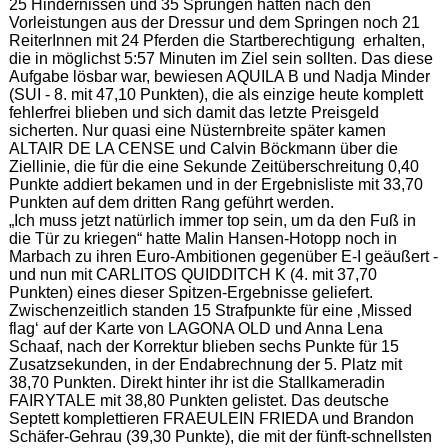
25 Hindernissen und 35 Sprüngen hatten nach den
Vorleistungen aus der Dressur und dem Springen noch 21
ReiterInnen mit 24 Pferden die Startberechtigung erhalten,
die in möglichst 5:57 Minuten im Ziel sein sollten. Das diese
Aufgabe lösbar war, bewiesen AQUILA B und Nadja Minder
(SUI - 8. mit 47,10 Punkten), die als einzige heute komplett
fehlerfrei blieben und sich damit das letzte Preisgeld
sicherten. Nur quasi eine Nüsternbreite später kamen
ALTAIR DE LA CENSE und Calvin Böckmann über die
Ziellinie, die für die eine Sekunde Zeitüberschreitung 0,40
Punkte addiert bekamen und in der Ergebnisliste mit 33,70
Punkten auf dem dritten Rang geführt werden.
„Ich muss jetzt natürlich immer top sein, um da den Fuß in
die Tür zu kriegen“ hatte Malin Hansen-Hotopp noch in
Marbach zu ihren Euro-Ambitionen gegenüber E-I geäußert -
und nun mit CARLITOS QUIDDITCH K (4. mit 37,70
Punkten) eines dieser Spitzen-Ergebnisse geliefert.
Zwischenzeitlich standen 15 Strafpunkte für eine ‚Missed
flag‘ auf der Karte von LAGONA OLD und Anna Lena
Schaaf, nach der Korrektur blieben sechs Punkte für 15
Zusatzsekunden, in der Endabrechnung der 5. Platz mit
38,70 Punkten. Direkt hinter ihr ist die Stallkameradin
FAIRYTALE mit 38,80 Punkten gelistet. Das deutsche
Septett komplettieren FRAEULEIN FRIEDA und Brandon
Schäfer-Gehrau (39,30 Punkte), die mit der fünft-schnellsten