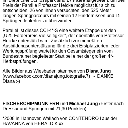
Im Biebricher Schlosspark sind 27 Paare angetreten, um den
Preis der Familie Professor Heicke möglichst für sich zu
entscheiden, 26 von ihnen versuchten, den 525 Meter
langen Springparcours mit seinen 12 Hindernissen und 15
Sprüngen fehlerfrei zu überwinden.
Parallel ist dieses CCI-4*-S eine weitere Etappe um den
„U25-Förderpreis Vielseitigkeit“, der ebenfalls von Professor
Heicke unterstützt wird. Zusätzlich zur monetären
Ausbildungsunterstützung für die drei Erstplatzierten jeder
Wertungsprüfung wartet für den Gesamtsieger ein vom
Bundestrainer begleiteter Start bei einer der großen 4*-
Herbstprüfungen.
Alle Bilder aus Wiesbaden stammen von
Diana Jung
(www.facebook.com/dianajung.fotografie.7) - DANKE,
Diana :-)
FISCHERCHIPMUNK FRH
und
Michael Jung
(Erster nach
Dressur und Springen mit 21,30 Punkten)
*2008 in Hannover, Wallach von CONTENDRO I aus der
HAVANNA von HERALDIK xx