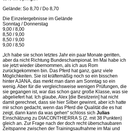
Gelände: So 8,70 / Do 8,70
Die Einzelergebnisse im Gelände
Sonntag / Donnerstag
9,00 / 8,00
8,50 / 9,00
8,50 / 9,00
9,00 / 8,50
„Ich habe sie schon letztes Jahr ein paar Monate geritten,
aber da nicht Richtung Bundeschampionat. Im Mai habe ich
sie jetzt wieder übernommen, als ich aus Rom
zurückgekommen bin. Das Pferd hat ganz, ganz viele
Möglichkeiten. Sie ist kräftemäßig noch so ein bisschen
hinter AJANA, das merkt man dann am Sonntag so ein
wenig. Aber für die vergleichsweise wenigen Prüfungen, die
sie gegangen ist, war das schon ganz große Klasse, was sie
abgeliefert hat. Ich glaube, Alex [die Besitzerin] hat nicht
damit gerechnet, dass sie hier Silber gewinnt, aber ich hatte
mir schon gedacht, wenn das Pferd die Qualität die es hat
zeigt, dann kann da was gehen“ schloss sich
Julias
Einschätzung zu DIACONTHIERRA S (2. mit 38 Punkten)
gleich an. Zur Frage nach der doch recht überschaubaren
Zeitspanne zwischen der Trainingsaufnahme im Mai und