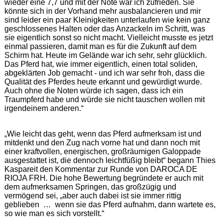
wieder eine 7,7 und mit der Note war ich zufrieden. Sie
könnte sich in der Vorhand mehr ausbalancieren und mir
sind leider ein paar Kleinigkeiten unterlaufen wie kein ganz
geschlossenes Halten oder das Anzackeln im Schritt, was
sie eigentlich sonst so nicht macht. Vielleicht musste es jetzt
einmal passieren, damit man es für die Zukunft auf dem
Schirm hat. Heute im Gelände war ich sehr, sehr glücklich.
Das Pferd hat, wie immer eigentlich, einen total soliden,
abgeklärten Job gemacht - und ich war sehr froh, dass die
Qualität des Pferdes heute erkannt und gewürdigt wurde.
Auch ohne die Noten würde ich sagen, dass ich ein
Traumpferd habe und würde sie nicht tauschen wollen mit
irgendeinem anderen.“
„Wie leicht das geht, wenn das Pferd aufmerksam ist und
mitdenkt und den Zug nach vorne hat und dann noch mit
einer kraftvollen, energischen, großräumigen Galoppade
ausgestattet ist, die dennoch leichtfüßig bleibt“ begann Thies
Kaspareit den Kommentar zur Runde von DAROCA DE
RIOJA FRH. Die hohe Bewertung begründete er auch mit
dem aufmerksamen Springen, das großzügig und
vermögend sei, „aber auch dabei ist sie immer rittig
geblieben … wenn sie das Pferd aufnahm, dann wartete es,
so wie man es sich vorstellt.“