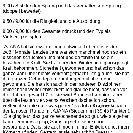
9,00 / 8,50 für den Sprung und das Verhalten am Sprung
(doppelt bewertet)
9,50 / 9,00 für die Rittigkeit und die Ausbildung
9,00 / 9,00 für den Gesamteindruck und den Typ als
Vielseitigkeitspferd
„AJANA hat sich wahnsinnig entwickelt über die letzten
zwölf Monate. Letztes Jahr war sich manchmal noch so ein
bisschen schüchtern und hier und da fehlte ihr so ein
bisschen die Kraft. Sie hat über den Winter richtig ausgelegt,
Kraft bekommen, Sicherheit gewonnen und hat schon das
ganze Jahr über nichts verkehrt gemacht. Ich glaube, sie hat
ihre ganzen Geländepferdeprüfungen mit über neun
gewonnen. Sie hat sich auch in den anderen Disziplinen
immer noch weiter entwickelt. Ich glaube nicht, dass ich vor
drei Jahren gesagt hätte, sie wird Bundeschampion, aber
über die letzten vier, sechs Wochen dachte ich schon,
vielleicht könnte da etwas gehen“ so
Julia Krajewski
nach
der famosen Runde mit AJANA (Siegerin mit 39,45 Punkten).
„Sie ging jetzt das ganze Wochenende so gut, wie sie gehen
kann. Donnerstag top, Samstag sehr, sehr schön
gesprungen. Da ist sie auch noch in ihrer Entwicklung, ihren
Körper zu finden. Gestern ist sie sehr schön Dressur