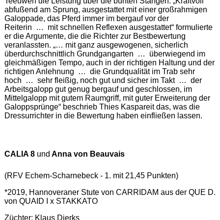
Teeuwen die Leistung über die bunten Stangen. „Kraftvoll
abfußend am Sprung, ausgestattet mit einer großrahmigen
Galoppade, das Pferd immer im bergauf vor der
Reiterin … mit schnellen Reflexen ausgestattet“ formulierte
er die Argumente, die die Richter zur Bestbewertung
veranlassten. „… mit ganz ausgewogenen, sicherlich
überdurchschnittlich Grundgangarten … überwiegend im
gleichmäßigen Tempo, auch in der richtigen Haltung und der
richtigen Anlehnung … die Grundqualität im Trab sehr
hoch … sehr fleißig, noch gut und sicher im Takt … der
Arbeitsgalopp gut genug bergauf und geschlossen, im
Mittelgalopp mit gutem Raumgriff, mit guter Erweiterung der
Galoppsprünge“ beschrieb Thies Kaspareit das, was die
Dressurrichter in die Bewertung haben einfließen lassen.
CALIA 8
und
Anna von Beauvais
(RFV Echem-Scharnebeck - 1. mit 21,45 Punkten)
*2019, Hannoveraner Stute von CARRIDAM aus der QUE D.
von QUAID I x STAKKATO
Züchter: Klaus Dierks