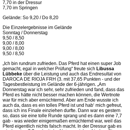
7,70 in der Dressur
7,70 im Springen
Gelände: So 9,20 / Do 8,20
Die Einzelergebnisse im Gelände
Sonntag / Donnerstag
9,50 / 8,50
9,00 / 8,00
9,00 / 8,00
9,50 / 8,50
„Ich bin rundrum zufrieden. Das Pferd hat einen super Job
gemacht, egal in welcher Prüfung“ freute sich
Libussa
Lübbeke
über die Leistung und auch das Endresultat von
DAROCA DE RIOJA FRH (3. mit 37,65 Punkten - und der
Tagesbestleistung im Gelände der 6-jährigen. „Am
Donnerstag war ich sehr, sehr zufrieden und fand, dass das
Pferd es hätte nicht besser machen können, die Wertnote
war für mich aber ernüchternd. Aber am Ende wusste ich
auch da, dass es ein tolles Pferd ist und hab‘ mich gefreut,
dass ich ins Finale einziehen durfte. Dann war es gestern
so, dass sie eine tolle Runde sprang und es dann eine 7,7
gab - was wieder einigermaßen ernüchternd war, weil das
Pferd eigentlich nichts falsch macht. In der Dressur gab es