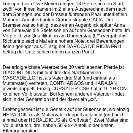
konzipiert von Uwe Meyer) gingen 13 Pferde an den Start,
zwölf von Ihnen kamen im Ziel an. Ausgerechnet dem nach
dem Springen und der Dressur führenden Paar unterlief ein
Malheur: Am überbauten Graben stoppte CALIA. Der
Bremser war so heftig, dass einen Augenblick später Anna
von Beauvais die Stiefelsohlen auf dem Grasboden hatte. Im
Vergleich zur Qualifikation am Donnerstag (L**) vergab das
Richtertrio sechs Mal eine höhere Note, drei Bewertungen
fielen geringer aus. Einzig bei DAROCA DE RIOJA FRH
betrug der Unterschied einen ganzen Punkt.
Der erfolgreichste Vererber der 30 verbliebenen Pferde ist
DIACONTINUS mit fünf direkten Nachkommen.
CASCADELLO I ist als Vater drei Mal (und einmal als
Muttervater) vertreten, CONTHARGOS und KARAJAN
jeweils doppelt. Einzig CURSYLER CSH hat mit CYRKON
xx einen Vollblutvater. Bei keinem anderen Vatertier findet
sich in der Generation und der davor ein „xx“.
Breiter gestreut ist die Genetik auf der Stutenseite, wo einzig
HERALDIK xx als Muttervater doppelt auftaucht (und noch
einmal über HERALDICUS als Großvater). Zwei Mütter sind
Vollblutstuten, drei haben 50% xx-Anteil in der ersten
Elterngeneration.