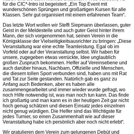
für die CIC*-Intro ist begeistert: „Ein Top Event mit
wunderschönen Sprüngen und großartigen Kursen für alle
Klassen. Sehr gut organisiert mit einem erfahrenen Team“.
Das letzte Wort wollen wir Steffi Siepmann überlassen, guter
Geist in der Meldestelle und auch guter Geist hinter ihrem
Mann, der sich vorgenommen hat, seinen Verein in die
Königsklasse der Vielseitigkeitsausrichter zu bringen: „Diese
Veranstaltung war eine echte Teamleistung. Egal ob im
Vorfeld oder auf der Veranstaltung selbst. Wir haben für
unsere, zugegeben etwas verrückte, Idee unglaublich
großen Zuspruch bekommen. Helfer auf Vereinsebene und
auch darüber hinaus, Nachbarn, Offizielle und Menschen,
die diesem tollen Sport verbunden sind, haben uns mit Rat
und Tat zur Seite gestanden. Natürlich gab es ganz zu
Anfang auch Bedenken, aber es haben alle
zusammengearbeitet und immer wieder wurde gefragt, wo
noch Hilfe notwendig ist, was man noch tun kann. Das finde
ich großartig und man kann es in der heutigen Zeit gar nicht
hoch genug schätzen und diesen Einsatz jedes einzelnen
nicht genug würdigen. Die Helfer sind das Wichtigste für
jedes Turnier, so einen Zusammenhalt wie auf dieser
Veranstaltung habe ich persönlich aber noch nicht erlebt“.
Wir gratulieren dem Verein zum gelungenen Debüt und