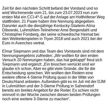
Zeit für den nächsten Schritt befand der Vorstand und so
wird Wochenende vom 21. bis zum 23.07.2023 nun zum
ersten Mal ein CCI-4*-S auf der Anlage am Holthöfener Weg
stattfinden. 21 Paare haben ihre Nennung abgegeben.
Darunter auch die diesjährige Kentucky-Starterin Alina
Dibowski, Luhmühlen-Teilnehmer Arne Bergendahl und
Christopher Forsberg, der seine schwedische Heimat bei
den Weltreiterspielen in Tryon 2018 und auch 2021 bei der
Euro in Avenches vertrat.
Elmar Siepmann und das Team des Vorstands sind mit dem
Nennungsergebnis zufrieden: „Wir wollten für den ersten
Versuch 20 Nennungen haben, das hat geklappt“ freut sich
Siepmann und ergänzt: „Ein bisschen verrückt sind wir
glaube ich schon. Aber es gibt viele Gründe, die für die
Entscheidung sprechen. Wir wollten den Reitern eine
weitere offene 4-Sterne Prüfung quasi in der Mitte von
Deutschland anbieten. Außerdem gibt es im Juli mit der DJM
in Luhmühlen und der 3-Sterne Prüfung in Sahrendorf
bereits ein breites Angebot für die Reiter. Es schien nicht
sinnvoll in der Woche zwischen diesen beiden Prüfungen
noch eine weitere 3-Sterne zu machen“.