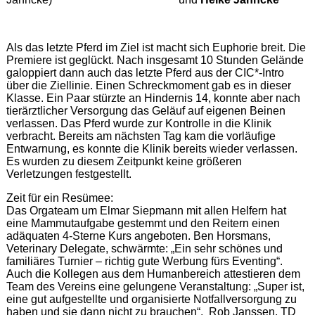
Als das letzte Pferd im Ziel ist macht sich Euphorie breit. Die
Premiere ist geglückt. Nach insgesamt 10 Stunden Gelände
galoppiert dann auch das letzte Pferd aus der CIC*-Intro
über die Ziellinie. Einen Schreckmoment gab es in dieser
Klasse. Ein Paar stürzte an Hindernis 14, konnte aber nach
tierärztlicher Versorgung das Geläuf auf eigenen Beinen
verlassen. Das Pferd wurde zur Kontrolle in die Klinik
verbracht. Bereits am nächsten Tag kam die vorläufige
Entwarnung, es konnte die Klinik bereits wieder verlassen.
Es wurden zu diesem Zeitpunkt keine größeren
Verletzungen festgestellt.
Zeit für ein Resümee:
Das Orgateam um Elmar Siepmann mit allen Helfern hat
eine Mammutaufgabe gestemmt und den Reitern einen
adäquaten 4-Sterne Kurs angeboten. Ben Horsmans,
Veterinary Delegate, schwärmte: „Ein sehr schönes und
familiäres Turnier – richtig gute Werbung fürs Eventing“.
Auch die Kollegen aus dem Humanbereich attestieren dem
Team des Vereins eine gelungene Veranstaltung: „Super ist,
eine gut aufgestellte und organisierte Notfallversorgung zu
haben und sie dann nicht zu brauchen“. Rob Janssen, TD