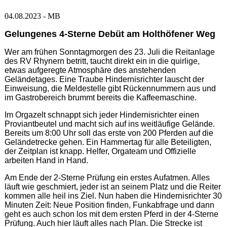
04.08.2023 - MB
Gelungenes 4-Sterne Debüt am Holthöfener Weg
Wer am frühen Sonntagmorgen des 23. Juli die Reitanlage
des RV Rhynern betritt, taucht direkt ein in die quirlige,
etwas aufgeregte Atmosphäre des anstehenden
Geländetages. Eine Traube Hindernisrichter lauscht der
Einweisung, die Meldestelle gibt Rückennummern aus und
im Gastrobereich brummt bereits die Kaffeemaschine.
Im Orgazelt schnappt sich jeder Hindernisrichter einen
Proviantbeutel und macht sich auf ins weitläufige Gelände.
Bereits um 8:00 Uhr soll das erste von 200 Pferden auf die
Geländetrecke gehen. Ein Hammertag für alle Beteiligten,
der Zeitplan ist knapp. Helfer, Orgateam und Offizielle
arbeiten Hand in Hand.
Am Ende der 2-Sterne Prüfung ein erstes Aufatmen. Alles
läuft wie geschmiert, jeder ist an seinem Platz und die Reiter
kommen alle heil ins Ziel. Nun haben die Hindernisrichter 30
Minuten Zeit: Neue Position finden, Funkabfrage und dann
geht es auch schon los mit dem ersten Pferd in der 4-Sterne
Prüfung. Auch hier läuft alles nach Plan. Die Strecke ist