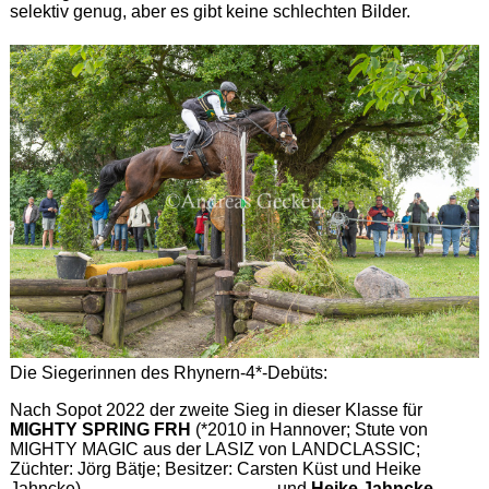
selektiv genug, aber es gibt keine schlechten Bilder.
Die Siegerinnen des Rhynern-4*-Debüts:
Nach Sopot 2022 der zweite Sieg in dieser Klasse für
MIGHTY SPRING FRH
(*2010 in Hannover; Stute von
MIGHTY MAGIC aus der LASIZ von LANDCLASSIC;
Züchter: Jörg Bätje; Besitzer: Carsten Küst und Heike
Jahncke) und
Heike Jahncke