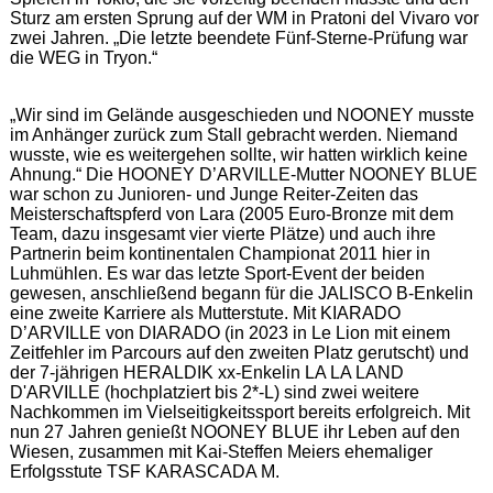
Sturz am ersten Sprung auf der WM in Pratoni del Vivaro vor
zwei Jahren. „Die letzte beendete Fünf-Sterne-Prüfung war
die WEG in Tryon.“
„Wir sind im Gelände ausgeschieden und NOONEY musste
im Anhänger zurück zum Stall gebracht werden. Niemand
wusste, wie es weitergehen sollte, wir hatten wirklich keine
Ahnung.“ Die HOONEY D’ARVILLE-Mutter NOONEY BLUE
war schon zu Junioren- und Junge Reiter-Zeiten das
Meisterschaftspferd von Lara (2005 Euro-Bronze mit dem
Team, dazu insgesamt vier vierte Plätze) und auch ihre
Partnerin beim kontinentalen Championat 2011 hier in
Luhmühlen. Es war das letzte Sport-Event der beiden
gewesen, anschließend begann für die JALISCO B-Enkelin
eine zweite Karriere als Mutterstute. Mit KIARADO
D’ARVILLE von DIARADO (in 2023 in Le Lion mit einem
Zeitfehler im Parcours auf den zweiten Platz gerutscht) und
der 7-jährigen HERALDIK xx-Enkelin LA LA LAND
D'ARVILLE (hochplatziert bis 2*-L) sind zwei weitere
Nachkommen im Vielseitigkeitssport bereits erfolgreich. Mit
nun 27 Jahren genießt NOONEY BLUE ihr Leben auf den
Wiesen, zusammen mit Kai-Steffen Meiers ehemaliger
Erfolgsstute TSF KARASCADA M.