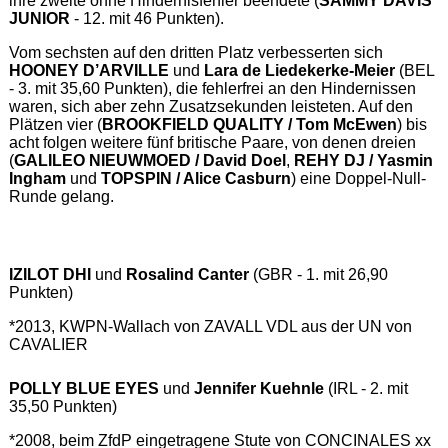
ihre zweite ohne Hindernisfehler beendete (
SAMMY DAVIS
JUNIOR
- 12. mit 46 Punkten).
Vom sechsten auf den dritten Platz verbesserten sich
HOONEY D’ARVILLE
und
Lara de Liedekerke-Meier
(BEL
- 3. mit 35,60 Punkten), die fehlerfrei an den Hindernissen
waren, sich aber zehn Zusatzsekunden leisteten. Auf den
Plätzen vier (
BROOKFIELD QUALITY / Tom McEwen
) bis
acht folgen weitere fünf britische Paare, von denen dreien
(
GALILEO NIEUWMOED / David Doel
,
REHY DJ / Yasmin
Ingham
und
TOPSPIN / Alice Casburn
) eine Doppel-Null-
Runde gelang.
IZILOT DHI
und
Rosalind Canter
(GBR - 1. mit 26,90
Punkten)
*2013, KWPN-Wallach von ZAVALL VDL aus der UN von
CAVALIER
POLLY BLUE EYES
und
Jennifer Kuehnle
(IRL - 2. mit
35,50 Punkten)
*2008, beim ZfdP eingetragene Stute von CONCINALES xx