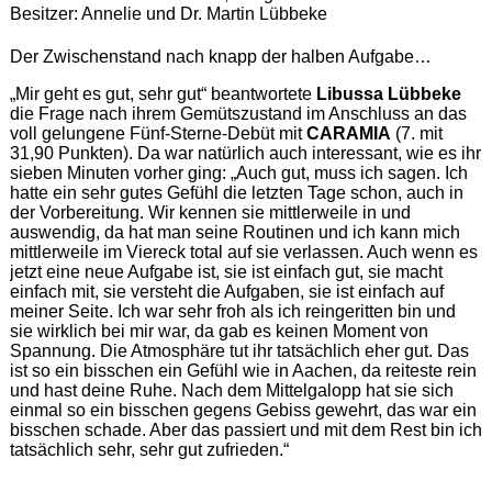
Besitzer: Annelie und Dr. Martin Lübbeke
Der Zwischenstand nach knapp der halben Aufgabe…
„Mir geht es gut, sehr gut“ beantwortete
Libussa Lübbeke
die Frage nach ihrem Gemütszustand im Anschluss an das
voll gelungene Fünf-Sterne-Debüt mit
CARAMIA
(7. mit
31,90 Punkten). Da war natürlich auch interessant, wie es ihr
sieben Minuten vorher ging: „Auch gut, muss ich sagen. Ich
hatte ein sehr gutes Gefühl die letzten Tage schon, auch in
der Vorbereitung. Wir kennen sie mittlerweile in und
auswendig, da hat man seine Routinen und ich kann mich
mittlerweile im Viereck total auf sie verlassen. Auch wenn es
jetzt eine neue Aufgabe ist, sie ist einfach gut, sie macht
einfach mit, sie versteht die Aufgaben, sie ist einfach auf
meiner Seite. Ich war sehr froh als ich reingeritten bin und
sie wirklich bei mir war, da gab es keinen Moment von
Spannung. Die Atmosphäre tut ihr tatsächlich eher gut. Das
ist so ein bisschen ein Gefühl wie in Aachen, da reiteste rein
und hast deine Ruhe. Nach dem Mittelgalopp hat sie sich
einmal so ein bisschen gegens Gebiss gewehrt, das war ein
bisschen schade. Aber das passiert und mit dem Rest bin ich
tatsächlich sehr, sehr gut zufrieden.“