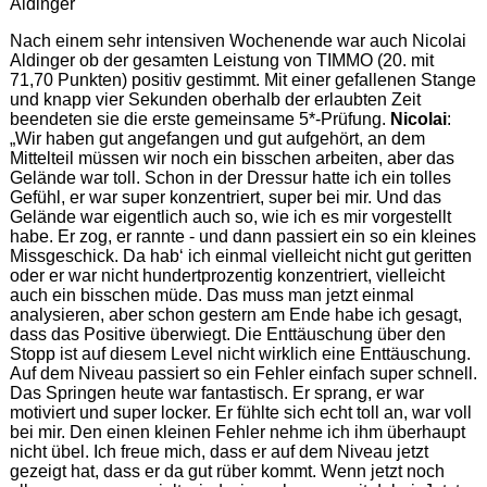
Aldinger
Nach einem sehr intensiven Wochenende war auch Nicolai
Aldinger ob der gesamten Leistung von TIMMO (20. mit
71,70 Punkten) positiv gestimmt. Mit einer gefallenen Stange
und knapp vier Sekunden oberhalb der erlaubten Zeit
beendeten sie die erste gemeinsame 5*-Prüfung.
Nicolai
:
„Wir haben gut angefangen und gut aufgehört, an dem
Mittelteil müssen wir noch ein bisschen arbeiten, aber das
Gelände war toll. Schon in der Dressur hatte ich ein tolles
Gefühl, er war super konzentriert, super bei mir. Und das
Gelände war eigentlich auch so, wie ich es mir vorgestellt
habe. Er zog, er rannte - und dann passiert ein so ein kleines
Missgeschick. Da hab‘ ich einmal vielleicht nicht gut geritten
oder er war nicht hundertprozentig konzentriert, vielleicht
auch ein bisschen müde. Das muss man jetzt einmal
analysieren, aber schon gestern am Ende habe ich gesagt,
dass das Positive überwiegt. Die Enttäuschung über den
Stopp ist auf diesem Level nicht wirklich eine Enttäuschung.
Auf dem Niveau passiert so ein Fehler einfach super schnell.
Das Springen heute war fantastisch. Er sprang, er war
motiviert und super locker. Er fühlte sich echt toll an, war voll
bei mir. Den einen kleinen Fehler nehme ich ihm überhaupt
nicht übel. Ich freue mich, dass er auf dem Niveau jetzt
gezeigt hat, dass er da gut rüber kommt. Wenn jetzt noch