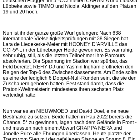
deutschen Flaggen im 5*-CCI hielten CARAMIA und Libussa
Lübbeke sowie TIMMO und Nicolai Aldinger auf den Plätzen
19 und 20 hoch.
Nun ist ihr der ganze große Wurf gelungen: Nach 638
internationale Vielseitigkeitsprüfungen mit 38 Siegen hat
Lara de Liedekerke-Meier mit HOONEY D’ARVILLE das
CCI-5*-L in der Lüneburger Heide gewonnen. Es war ruhig,
sehr ruhig, still, als die letzten Teilnehmer ihre Parcours
absolvierten. Die Spannung im Stadion war spürbar, das
Feld bereitet. REHY DJ und Yasmin Ingham eröffneten den
Reigen der Top-6 des Zwischenklassements. Am Ende sollte
es eine der lediglich 6 Doppel-Null-Runden sein, die sie den
Zuschauern geboten hatten. Fest stand damit, dass die
Pratoni-Weltmeisterin mindestens ihren sechsten Platz
verteidigt hatte.
Nun war es an NIEUWMOED und David Doel, eine neue
Bestmarke zu setzen. Beide hatten in Pau 2022 bereits die
Chance, 5* zu gewinnen, lagen nach dem Gelände in Front -
und mussten nach einem Abwurf GRAPPA NERA und
Jonelle Price alle Ehrungen überlassen. Heute platzte der
Traum vom Sieg mit der gefallenen Stange an Sprung 8. Ein