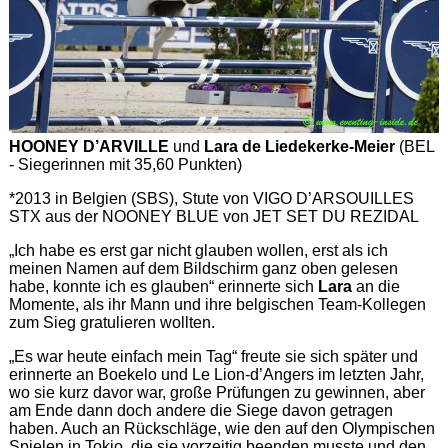
HOONEY D’ARVILLE
und
Lara de Liedekerke-Meier
(BEL
- Siegerinnen mit 35,60 Punkten)
*2013 in Belgien (SBS), Stute von VIGO D’ARSOUILLES
STX aus der NOONEY BLUE von JET SET DU REZIDAL
„Ich habe es erst gar nicht glauben wollen, erst als ich
meinen Namen auf dem Bildschirm ganz oben gelesen
habe, konnte ich es glauben“ erinnerte sich
Lara
an die
Momente, als ihr Mann und ihre belgischen Team-Kollegen
zum Sieg gratulieren wollten.
„Es war heute einfach mein Tag“ freute sie sich später und
erinnerte an Boekelo und Le Lion-d’Angers im letzten Jahr,
wo sie kurz davor war, große Prüfungen zu gewinnen, aber
am Ende dann doch andere die Siege davon getragen
haben. Auch an Rückschläge, wie den auf den Olympischen
Spielen in Tokio, die sie vorzeitig beenden musste und den