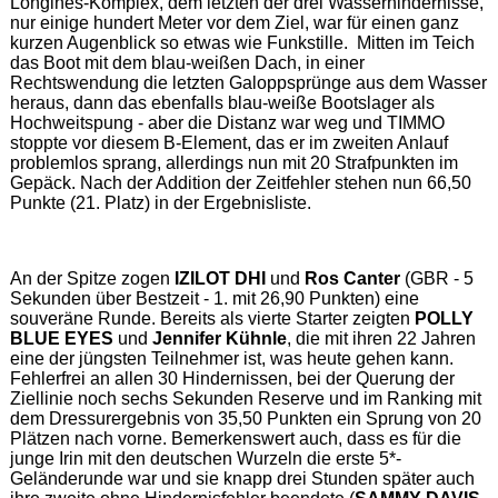
Longines-Komplex, dem letzten der drei Wasserhindernisse,
nur einige hundert Meter vor dem Ziel, war für einen ganz
kurzen Augenblick so etwas wie Funkstille. Mitten im Teich
das Boot mit dem blau-weißen Dach, in einer
Rechtswendung die letzten Galoppsprünge aus dem Wasser
heraus, dann das ebenfalls blau-weiße Bootslager als
Hochweitspung - aber die Distanz war weg und TIMMO
stoppte vor diesem B-Element, das er im zweiten Anlauf
problemlos sprang, allerdings nun mit 20 Strafpunkten im
Gepäck. Nach der Addition der Zeitfehler stehen nun 66,50
Punkte (21. Platz) in der Ergebnisliste.
An der Spitze zogen
IZILOT DHI
und
Ros Canter
(GBR - 5
Sekunden über Bestzeit - 1. mit 26,90 Punkten) eine
souveräne Runde. Bereits als vierte Starter zeigten
POLLY
BLUE EYES
und
Jennifer Kühnle
, die mit ihren 22 Jahren
eine der jüngsten Teilnehmer ist, was heute gehen kann.
Fehlerfrei an allen 30 Hindernissen, bei der Querung der
Ziellinie noch sechs Sekunden Reserve und im Ranking mit
dem Dressurergebnis von 35,50 Punkten ein Sprung von 20
Plätzen nach vorne. Bemerkenswert auch, dass es für die
junge Irin mit den deutschen Wurzeln die erste 5*-
Geländerunde war und sie knapp drei Stunden später auch