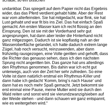
schade, so ein bisschen
undankbar. Das spiegelt auf dem Papier nicht das Ergebnis
wider, das das Pferd verdient gehabt hätte. Aber der Rest
war vom allerfeinsten. Sie hat mitgedacht, war flink, sie hat
Lust gehabt und war fit bis ins Ziel. Das hat einfach Spaß
gemacht. Am ersten Wasser kam ich recht flüssig an den
Einsprung. Den ist sie mit der Vorderhand sehr gut
angesprungen, hat dann aber leider die Hinterhand nicht
ganz mitgezogen. Dadurch ist sie kopflastig nah an der
Wasseroberfläche gelandet, ich hatte dadurch extrem lange
Zügel, hab noch versucht, reinzuwenden, aber dann
frühzeitig rausgezogen, eine Volte geritten und gehofft, dass
die Richter das genauso sehen, dass ich den nächsten
Sprung nicht angeritten bin. Das ganze hat uns allerdings
den Rhythmus genommen. Bis dahin war ich echt gut
unterwegs, auch von der Zeit her sehr zufrieden. So eine
Volte ist dann natürlich erstmal ein Rhythmus-Killer und
dann habe ich gedacht ‘Komm, bring’s nach Hause‘ und
dann hat es noch mehr Spaß gemacht. Jetzt bekommt sie
erst einmal eine Pause, meine Mutter wird sie durch den
Wald reiten und sonst wird sie vierundzwanzig/sieben auf
der Weide stehen - und dann schauen wir ganz entspannt,
wie es weitergehen wird.“