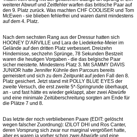
weiterer Abwurf und Zeitfehler warfen das britische Paar auf
den 9. Platz zurück. Was machten CHF COOLISER und Tom
McEwen - sie blieben fehlerfrei und waren damit mindestens
auf dem 4. Platz.
Nach dem sechsten Rang aus der Dressur hatten sich
HOONEY D’ARVILLE und Lara de Liedekerke-Meier im
Gelände auf den dritten Platz verbessert. Dreizehn
Hindernisse, sechzehn Sprünge, 78 Sekunden Bestzeit
waren die heutigen Vorgaben - die das belgische Paar
sicher meisterte. Mindestens Platz 3. Mit SAMMY DAVIS
JUNIOR hatte Jennifer Kühnle den Parcours bereits
gemeistert und sich zu dem Zeitpunkt auf jeden Fall den 8.
Platz gesichert. Jetzt stand mit POLLY BLUE EYES der
zweite Versuch, die erst zweite 5*-Springrunde überhaupt,
an - und fast hätte es wieder geklappt, aber zwei Abwürfe
und eine minimale Zeitüberschreitung sorgten am Ende für
die Plätze 7 und 8.
Das letzte der noch verbliebenen Paare (EDIT: gelöscht
wegen falscher Zuordnung): IZILOT DHI und Ros Canter,
deren Vorsprung sich zwar nur marginal vergrößert hatte,
aber es waren ja vorher schon zwei Abwürfe und eine