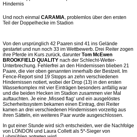
Hindernis
Und noch einmal
CARAMIA
, problemlos über den ersten
Teil der Doppelhecke im Stadion
Von den ursprünglich 42 Paaren sind 41 ins Gelände
gestartet und nun noch 33 im Wettbewerb. Drei Reiter zogen
ihre Pferde im Kurs zurück, darunter
Tom McEwen
BROOKFIELD QUALITY
nach der Schlecht-Wetter-
Unterbrechung. Fehlerfrei an den Hindernissen blieben 21
Paare, die vier oben genannten innerhalb der Bestzeit. Im
Fence-Report sind 19 Stopps an zehn verschiedenen
Hindernissen notiert, wobei der Drop (13) in den ersten
Wasserkomplex mit vier Einträgen besonders anfällig war
und die beiden Hecken im Stadion zusammen vier Mal
auftauchten. Je eine ‚Missed flag‘ und ein ausgelöstes
Sicherheitssystem bekamen einen Eintrag, drei Reiter
kamen an drei verschiedenen Hindernissen vorzeitig aus
ihren Sätteln, ein weiteres Paar wurde ausgeschlossen.
In gut einer Stunde wird sich entscheiden, wer die Nachfolge
von LONDON und Laura Collett als 5*-Sieger von
Luhmühlen antreten wird.