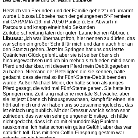
Besitzer: Annelie und Dr. Martin Lübbeke
Herzlich von Freunden und der Familie geherzt und umarmt
wurde Libussa Lübbeke nach der gelungenen 5*-Premiere
mit CARAMIA (19. mit 70,50 Punkten). Ein Abwurf im
Parcours und knapp eineinhalb Sekunden
Zeitüberschreitung taten der guten Laune keinen Abbruch.
Libussa
: „Ich war überhaupt froh, hier nennen zu dürfen, das
war schon ein großer Schritt für mich und dann auch hier an
den Start zu gehen. Jetzt im Springen hat uns das letzte
Quäntchen Glück gefehlt, aber sie ist selber über sich
hinausgewachsen und ich bin mehr als zufrieden mit diesem
Pferd und dankbar, mit diesem Pferd mein Debüt gegeben
zu haben. Niemand der Beteiligten die sie kennen, hätte
gedacht, dass sie mal so ihr Fünf-Sterne-Debüt beenden
würde. Außer Michael Meier, der hatte schon als junges
Pferd gesagt, die wird mal Fünf-Sterne gehen. Sie hatte im
Springen eine Zeit lang mal eine mentale Schwäche, aber
sie ist jetzt über sich hinausgewachsen, kämpft für einen, sie
hört auf mich und wir haben uns so zusammengefuchst, das
ist einfach unglaublich. Mit der Dressur war ich schon sehr
zufrieden, das war ein sehr gelungener Einstieg. Ich hätte
nicht gedacht, dass ich da mit einunddreißig Punkten
rauskomme. Ich hatte schon ein gutes Gefühl, aber das war
natürlich toll. Das mit dem Coffin-Einsprung gestern war