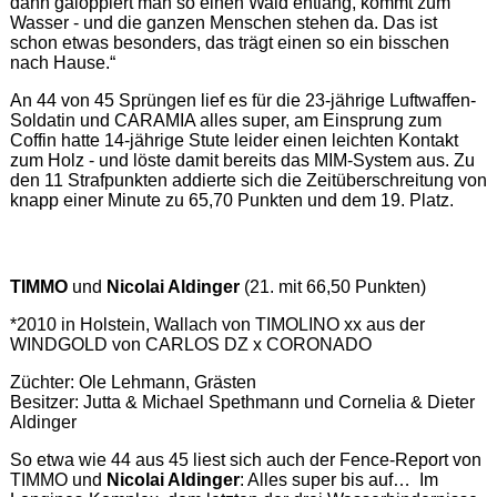
dann galoppiert man so einen Wald entlang, kommt zum
Wasser - und die ganzen Menschen stehen da. Das ist
schon etwas besonders, das trägt einen so ein bisschen
nach Hause.“
An 44 von 45 Sprüngen lief es für die 23-jährige Luftwaffen-
Soldatin und CARAMIA alles super, am Einsprung zum
Coffin hatte 14-jährige Stute leider einen leichten Kontakt
zum Holz - und löste damit bereits das MIM-System aus. Zu
den 11 Strafpunkten addierte sich die Zeitüberschreitung von
knapp einer Minute zu 65,70 Punkten und dem 19. Platz.
TIMMO
und
Nicolai Aldinger
(21. mit 66,50 Punkten)
*2010 in Holstein, Wallach von TIMOLINO xx aus der
WINDGOLD von CARLOS DZ x CORONADO
Züchter: Ole Lehmann, Grästen
Besitzer: Jutta & Michael Spethmann und Cornelia & Dieter
Aldinger
So etwa wie 44 aus 45 liest sich auch der Fence-Report von
TIMMO und
Nicolai Aldinger
: Alles super bis auf… Im