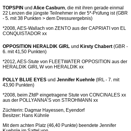
TOPSPIN
und
Alice Casburn
, die mit ihren gerade einmal
22 Lenzen die jüngste Teilnehmer in der 5*-Prüfung ist (GBR
- 5. mit 38 Punkten > dem Dressurergebnis)
*2008, AES-Wallach von ZENTO aus der CAPRIATI von EL
CONQUISTADOR xx
OPPOSITION HERALDIK GIRL
und
Kirsty Chabert
(GBR -
6. mit 41,50 Punkten)
*2012, AES-Stute von FLEETWATER OPPOSITION aus der
HERALDIK GIRL W von HERALDIK xx
POLLY BLUE EYES
und
Jennifer Kuehnle
(IRL - 7. mit
43,90 Punkten)
*2008, beim ZfdP eingetragene Stute von CONCINALES xx
aus der POLLYANNA’S von STROHMANN xx
Züchterin: Dagmar Hayessen, Eyendorf
Besitzer: Hans Kühnle
Mit dem achten Platz (46,40 Punkte) beendete Jennifer
Kuehnle im Sattel von