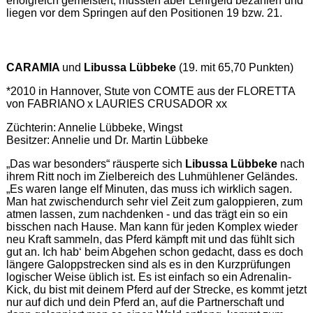
erfolgreich gemeistert, mussten aber Lehrgeld bezahlen und
liegen vor dem Springen auf den Positionen 19 bzw. 21.
CARAMIA
und
Libussa Lübbeke
(19. mit 65,70 Punkten)
*2010 in Hannover, Stute von COMTE aus der FLORETTA
von FABRIANO x LAURIES CRUSADOR xx
Züchterin: Annelie Lübbeke, Wingst
Besitzer: Annelie und Dr. Martin Lübbeke
„Das war besonders“ räusperte sich
Libussa Lübbeke
nach
ihrem Ritt noch im Zielbereich des Luhmühlener Geländes.
„Es waren lange elf Minuten, das muss ich wirklich sagen.
Man hat zwischendurch sehr viel Zeit zum galoppieren, zum
atmen lassen, zum nachdenken - und das trägt ein so ein
bisschen nach Hause. Man kann für jeden Komplex wieder
neu Kraft sammeln, das Pferd kämpft mit und das fühlt sich
gut an. Ich hab‘ beim Abgehen schon gedacht, dass es doch
längere Galoppstrecken sind als es in den Kurzprüfungen
logischer Weise üblich ist. Es ist einfach so ein Adrenalin-
Kick, du bist mit deinem Pferd auf der Strecke, es kommt jetzt
nur auf dich und dein Pferd an, auf die Partnerschaft und