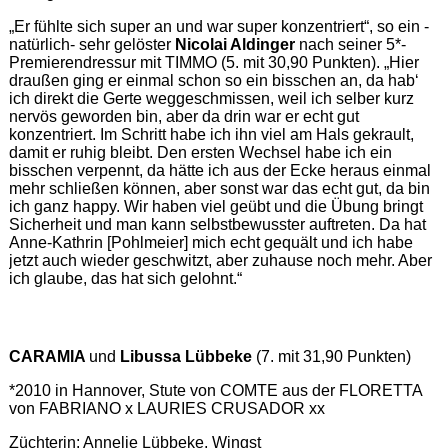
„Er fühlte sich super an und war super konzentriert“, so ein -
natürlich- sehr gelöster
Nicolai Aldinger
nach seiner 5*-
Premierendressur mit TIMMO (5. mit 30,90 Punkten). „Hier
draußen ging er einmal schon so ein bisschen an, da hab‘
ich direkt die Gerte weggeschmissen, weil ich selber kurz
nervös geworden bin, aber da drin war er echt gut
konzentriert. Im Schritt habe ich ihn viel am Hals gekrault,
damit er ruhig bleibt. Den ersten Wechsel habe ich ein
bisschen verpennt, da hätte ich aus der Ecke heraus einmal
mehr schließen können, aber sonst war das echt gut, da bin
ich ganz happy. Wir haben viel geübt und die Übung bringt
Sicherheit und man kann selbstbewusster auftreten. Da hat
Anne-Kathrin [Pohlmeier] mich echt gequält und ich habe
jetzt auch wieder geschwitzt, aber zuhause noch mehr. Aber
ich glaube, das hat sich gelohnt.“
CARAMIA
und
Libussa Lübbeke
(7. mit 31,90 Punkten)
*2010 in Hannover, Stute von COMTE aus der FLORETTA
von FABRIANO x LAURIES CRUSADOR xx
Züchterin: Annelie Lübbeke, Wingst